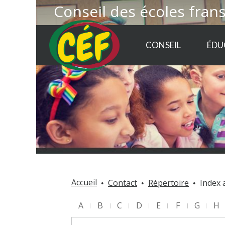
Conseil des écoles fran
CONSEIL
ÉDU
Accueil
Contact
Répertoire
Index 
A
B
C
D
E
F
G
H