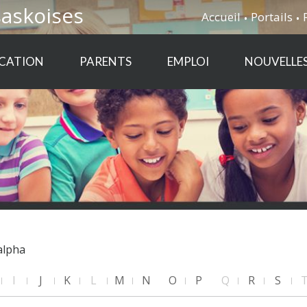
saskoises
Accueil
Portails
CATION
PARENTS
EMPLOI
NOUVELLE
alpha
I
J
K
L
M
N
O
P
Q
R
S