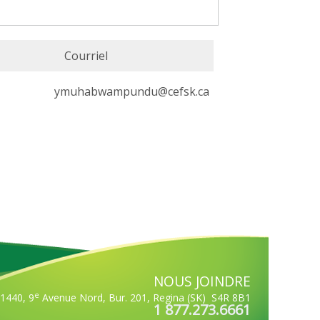
Courriel
ymuhabwampundu@cefsk.ca
NOUS JOINDRE
e
1440, 9
Avenue Nord, Bur. 201,
Regina (SK) S4R 8B1
1 877.273.6661