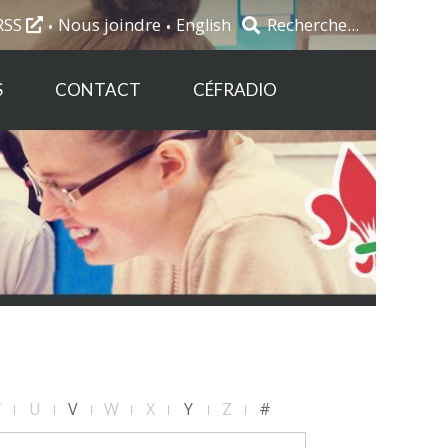
RSS
Nous joindre
English
S
CONTACT
CÉFRADIO
T
U
V
W
X
Y
Z
#