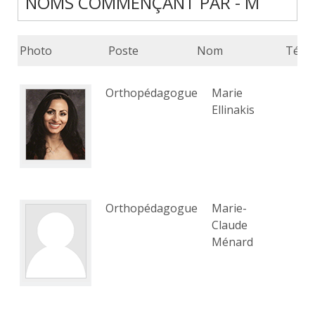
NOMS COMMENÇANT PAR - M
Photo
Poste
Nom
Télé
Orthopédagogue
Marie
Ellinakis
Orthopédagogue
Marie-
Claude
Ménard