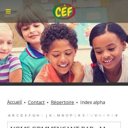
Accueil
Contact
Répertoire
Index alpha
A
B
C
D
E
F
G
H
I
J
K
L
M
N
O
P
Q
R
S
T
U
V
W
X
Y
Z
#