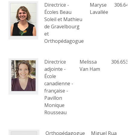
Directrice -
Maryse
306.648.
Écoles Beau
Lavallée
Soleil et Mathieu
de Gravelbourg
et
Orthopédagogue
Directrice
Melissa
306.653.8
adjointe -
Van Ham
École
canadienne -
française -
Pavillon
Monique
Rousseau
Orthopédagogue
Miguel Rua